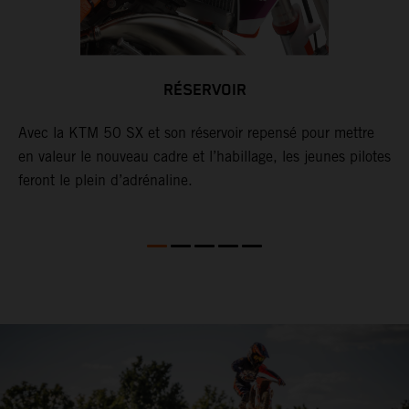
25
RÉSERVOIR
s.
Avec la KTM 50 SX et son réservoir repensé pour mettre
L
en valeur le nouveau cadre et l’habillage, les jeunes pilotes
s
le
feront le plein d’adrénaline.
c
m
i
e
r
p
p
r