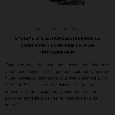
ACCÉLÉRER EN DOUCEUR
SYSTÈME D’INJECTION ÉLECTRONIQUE DE
CARBURANT + COMMANDE DE VALVE
D
D’ÉCHAPPEMENT
x
r
A
L’agrément de conduite est indéniablement supérieur avec
i
un système d’injection électronique de carburant. Associé
p
à une nouvelle commande de valve d’échappement sur la
ux
r
KTM 150 SX, il assure un déploiement de puissance
d
optimal sur toute la plage de régimes. Ça permet de
gagner en motricité et de viser le holeshot à tous les
coups !