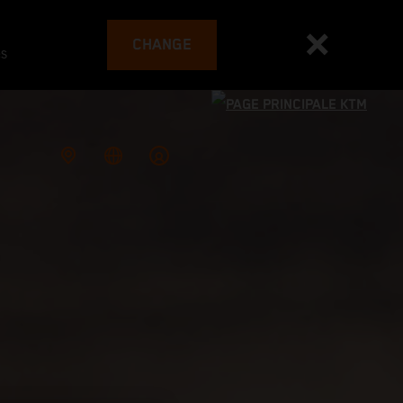
CHANGE
es