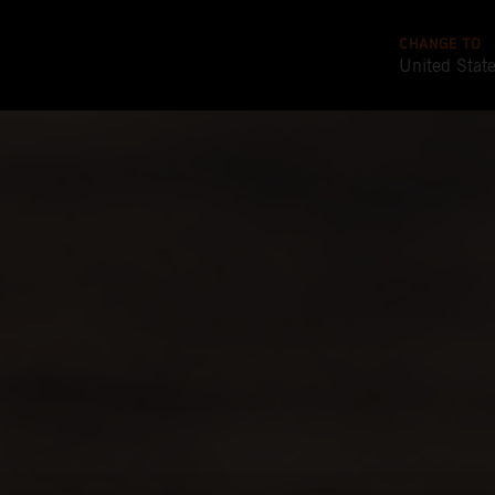
CHANGE TO
United Stat