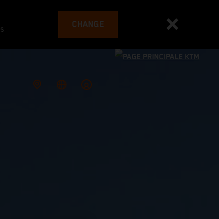
CHANGE
es