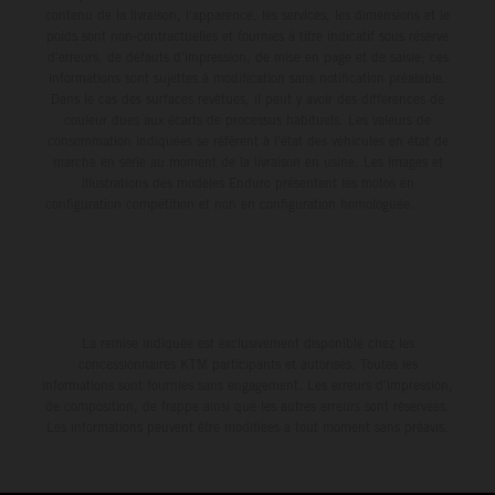
contenu de la livraison, l'apparence, les services, les dimensions et le
poids sont non-contractuelles et fournies à titre indicatif sous réserve
d'erreurs, de défauts d'impression, de mise en page et de saisie; ces
informations sont sujettes à modification sans notification préalable.
Dans le cas des surfaces revêtues, il peut y avoir des différences de
couleur dues aux écarts de processus habituels. Les valeurs de
consommation indiquées se réfèrent à l'état des véhicules en état de
marche en série au moment de la livraison en usine. Les images et
illustrations des modèles Enduro présentent les motos en
configuration compétition et non en configuration homologuée.
La remise indiquée est exclusivement disponible chez les
concessionnaires KTM participants et autorisés. Toutes les
informations sont fournies sans engagement. Les erreurs d'impression,
de composition, de frappe ainsi que les autres erreurs sont réservées.
Les informations peuvent être modifiées à tout moment sans préavis.