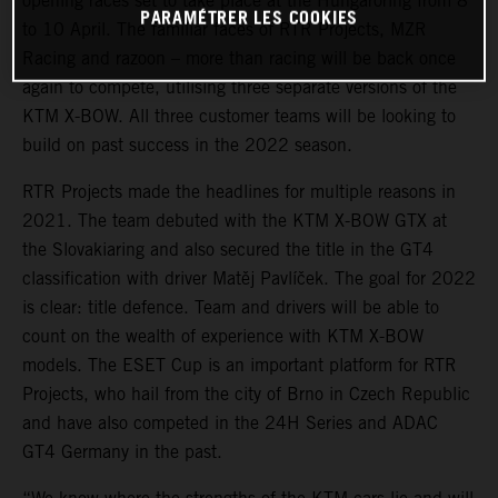
opening races set to take place at the Hungaroring from 8
PARAMÉTRER LES COOKIES
to 10 April. The familiar faces of RTR Projects, MZR
Racing and razoon – more than racing will be back once
again to compete, utilising three separate versions of the
KTM X-BOW. All three customer teams will be looking to
build on past success in the 2022 season.
RTR Projects made the headlines for multiple reasons in
2021. The team debuted with the KTM X-BOW GTX at
the Slovakiaring and also secured the title in the GT4
classification with driver Matěj Pavlíček. The goal for 2022
is clear: title defence. Team and drivers will be able to
count on the wealth of experience with KTM X-BOW
models. The ESET Cup is an important platform for RTR
Projects, who hail from the city of Brno in Czech Republic
and have also competed in the 24H Series and ADAC
GT4 Germany in the past.