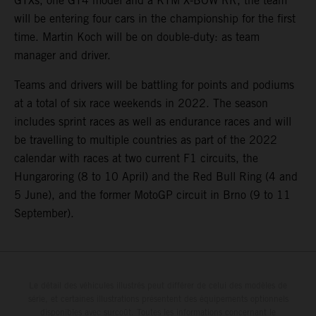
GTXs, one GT4 model and a KTM X-BOW RR, the team
will be entering four cars in the championship for the first
time. Martin Koch will be on double-duty: as team
manager and driver.
Teams and drivers will be battling for points and podiums
at a total of six race weekends in 2022. The season
includes sprint races as well as endurance races and will
be travelling to multiple countries as part of the 2022
calendar with races at two current F1 circuits, the
Hungaroring (8 to 10 April) and the Red Bull Ring (4 and
5 June), and the former MotoGP circuit in Brno (9 to 11
September).
Le détail des véhicules illustrés peut différer de celui des modèles de
série, et certaines illustrations présentent des équipements optionnels
disponibles avec surcoût. Toutes les informations concernant le