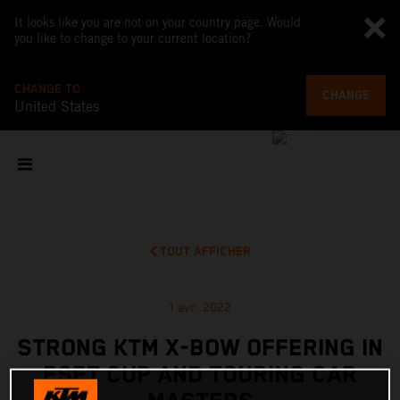
It looks like you are not on your country page. Would
you like to change to your current location?
CHANGE TO
CHANGE
United States
TOUT AFFICHER
1 avr. 2022
STRONG KTM X-BOW OFFERING IN
ESET CUP AND TOURING CAR