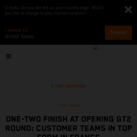
It looks like you are not on your country page. Would
you like to change to your current location?
CHANGE TO
CHANGE
United States
TOUT AFFICHER
7 avr. 2024
ONE-TWO FINISH AT OPENING GT2
ROUND: CUSTOMER TEAMS IN TOP