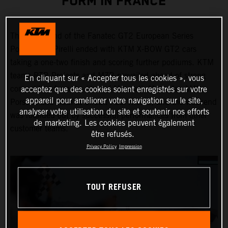
FORM IN FRANCE
The first round of the Fanatec GT2 European Series
Powered by Pirelli ended with KTM X-BOW GT2 cars
taking a one-two finish and scoring further podiums. KTM
teams RTR Projects and MZR prevailed ahead of strong
En cliquant sur « Accepter tous les cookies », vous
competition from the likes of Maserati, Mercedes-AMG,
acceptez que des cookies soient enregistrés sur votre
appareil pour améliorer votre navigation sur le site,
Porsche and Audi at Circuit Paul Ricard, and the weekend
analyser votre utilisation du site et soutenir nos efforts
was rounded out by successful performances from other
de marketing. Les cookies peuvent également
customer teams.
être refusés.
Privacy Policy
Impression
TOUT REFUSER