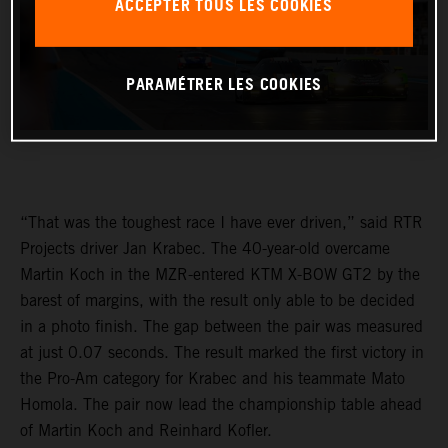
ACCEPTER TOUS LES COOKIES
PARAMÉTRER LES COOKIES
“That was the toughest race I have ever driven,” said RTR
Projects driver Jan Krabec. The 40-year-old overcame
Martin Koch in the MZR-entered KTM X-BOW GT2 by the
barest of margins, with the result only able to be decided
in a photo finish. The gap between the pair was measured
at just 0.07 seconds. The result marked the first victory in
the Pro-Am category for Krabec and his teammate Mato
Homola. The pair now lead the championship table ahead
of Martin Koch and Reinhard Kofler.