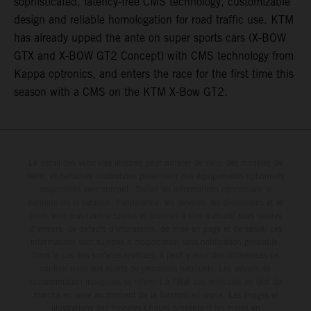
sophisticated, latency-free CMS technology, customizable
design and reliable homologation for road traffic use. KTM
has already upped the ante on super sports cars (X-BOW
GTX and X-BOW GT2 Concept) with CMS technology from
Kappa optronics, and enters the race for the first time this
season with a CMS on the KTM X-Bow GT2.
Le détail des véhicules illustrés peut différer de celui des modèles de
série, et certaines illustrations présentent des équipements optionnels
disponibles avec surcoût. Toutes les informations concernant le
contenu de la livraison, l'apparence, les services, les dimensions et le
poids sont non-contractuelles et fournies à titre indicatif sous réserve
d'erreurs, de défauts d'impression, de mise en page et de saisie; ces
informations sont sujettes à modification sans notification préalable.
Dans le cas des surfaces revêtues, il peut y avoir des différences de
couleur dues aux écarts de processus habituels. Les valeurs de
consommation indiquées se réfèrent à l'état des véhicules en état de
marche en série au moment de la livraison en usine. Les images et
illustrations des modèles Enduro présentent les motos en