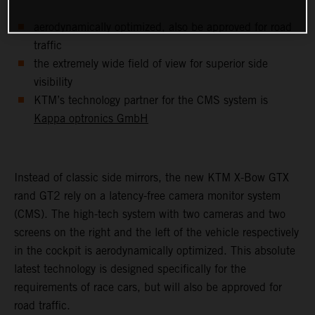
aerodynamically optimized, also be approved for road
traffic
the extremely wide field of view for superior side
visibility
KTM’s technology partner for the CMS system is
Kappa optronics GmbH
Instead of classic side mirrors, the new KTM X-Bow GTX
rand GT2 rely on a latency-free camera monitor system
(CMS). The high-tech system with two cameras and two
screens on the right and the left of the vehicle respectively
in the cockpit is aerodynamically optimized. This absolute
latest technology is designed specifically for the
requirements of race cars, but will also be approved for
road traffic.