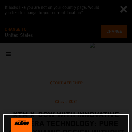
It looks like you are not on your country page. Would
you like to change to your current location?
CHANGE TO
CHANGE
United States
TOUT AFFICHER
23 avr. 2021
KTM X-BOW WITH INNOVATIVE
CAMERA TECHNOLOGY: PURE