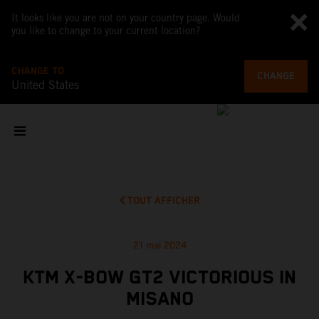
It looks like you are not on your country page. Would
you like to change to your current location?
CHANGE TO
CHANGE
United States
TOUT AFFICHER
21 mai 2024
KTM X-BOW GT2 VICTORIOUS IN
MISANO