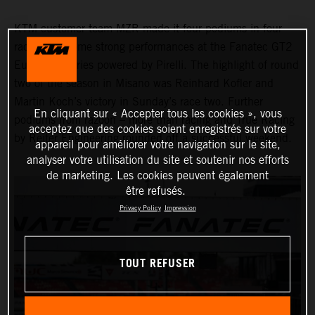
KTM customer team MZR made it four podiums in four
races with some strong performances at the Fanatec GT2
European Series powered by Pirelli. The highlight of round
two of the season in Misano was Reinhard Kofler and
Martin Koch’s victory in Sunday’s race two. Further
En cliquant sur « Accepter tous les cookies », vous
podiums from razoon – more than racing and True Racing
acceptez que des cookies soient enregistrés sur votre
by Reiter Engineering rounded off a successful weekend.
appareil pour améliorer votre navigation sur le site,
analyser votre utilisation du site et soutenir nos efforts
de marketing. Les cookies peuvent également
être refusés.
Privacy Policy
Impression
TOUT REFUSER