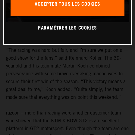
ACCEPTER TOUS LES COOKIES
PARAMÉTRER LES COOKIES
“The racing was hard but fair, and I’m sure we put on a
good show for the fans,” said Reinhard Kofler. The 39-
year-old and his teammate Martin Koch combined
perseverance with some brave overtaking manoeuvres to
secure their first win of the season. “This victory means a
great deal to me,” Koch added. “Quite simply, the team
made sure that everything was on point this weekend.”
razoon – more than racing were another customer team
who showed that the KTM X-BOW GT2 is an excellent
platform in GT2 motorsport. Even though the team are one