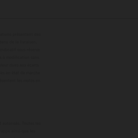
trations présentent des
enu de la livraison,
 indicatif sous réserve
s à modification sans
ouleur dues aux écarts
les en état de marche
résentent les motos en
loguée.
 autorisés. Toutes les
rappe ainsi que les