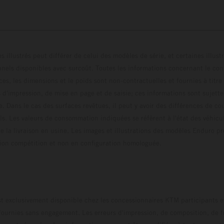
s illustrés peut différer de celui des modèles de série, et certaines illus
els disponibles avec surcoût. Toutes les informations concernant le cont
ces, les dimensions et le poids sont non-contractuelles et fournies à titre
s d'impression, de mise en page et de saisie; ces informations sont sujette
e. Dans le cas des surfaces revêtues, il peut y avoir des différences de c
ls. Les valeurs de consommation indiquées se réfèrent à l'état des véhicu
 la livraison en usine. Les images et illustrations des modèles Enduro p
uration compétition et non en configuration homo
t exclusivement disponible chez les concessionnaires KTM participants et
fournies sans engagement. Les erreurs d'impression, de composition, de f