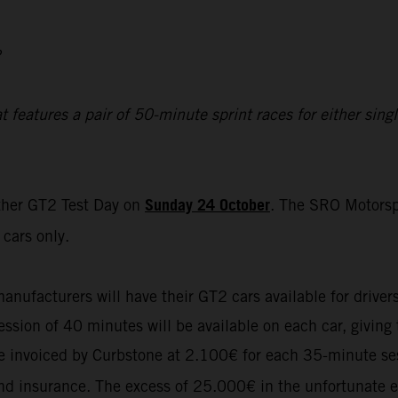
2
eatures a pair of 50-minute sprint races for either single
Sunday 24 October
ther GT2 Test Day on
. The SRO Motorsp
cars only.
manufacturers will have their GT2 cars available for driver
sion of 40 minutes will be available on each car, giving t
 be invoiced by Curbstone at 2.100€ for each 35-minute se
 and insurance. The excess of 25.000€ in the unfortunate e