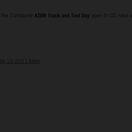
AZUR Track and Test Day
f the Curbstone
open to GT, race a
d-24-10-2021.html