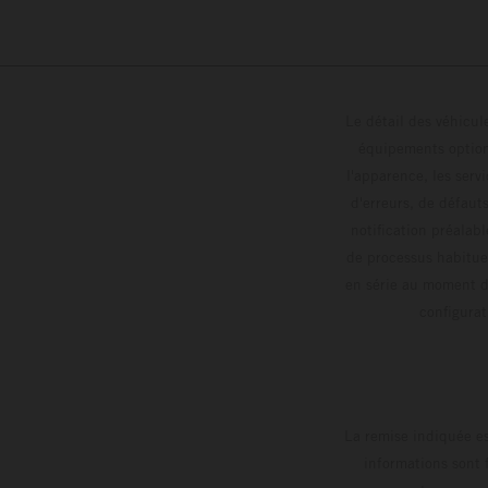
Le détail des véhicule
équipements optionn
l'apparence, les servi
d'erreurs, de défaut
notification préalabl
de processus habitue
en série au moment de
config
La remise indiquée es
informations sont 