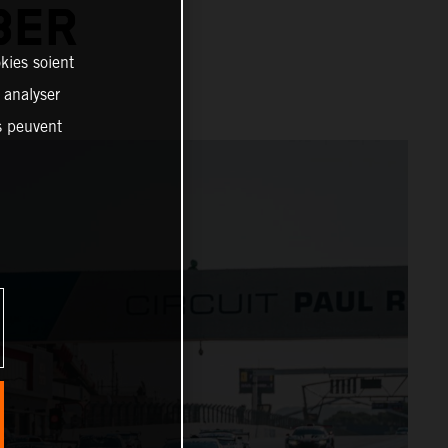
BER
kies soient
, analyser
es peuvent