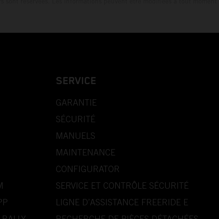
rs sont réservées. Les informations peuvent être modifiées à tout moment 
SERVICE
GARANTIE
SÉCURITÉ
MANUELS
MAINTENANCE
CONFIGURATOR
M
SERVICE ET CONTRÔLE SÉCURITÉ
PP
LIGNE D’ASSISTANCE FREERIDE E
 RALLY
RECHERCHE DE PIÈCES DÉTACHÉES