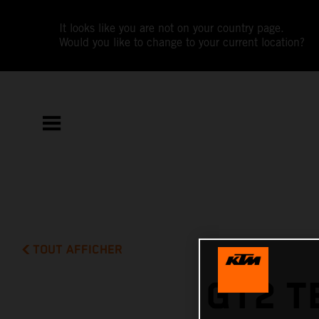
It looks like you are not on your country page.
Would you like to change to your current location?
TOUT AFFICHER
GT2 T