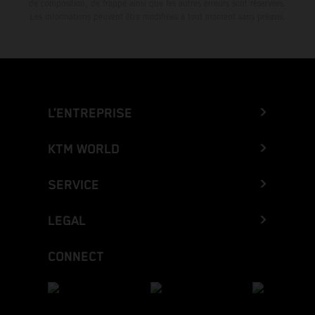
de composition, de frappe ainsi que les autres erreurs sont réservées.
Les informations peuvent être modifiées à tout moment sans préavis.
L’ENTREPRISE
KTM WORLD
SERVICE
LEGAL
CONNECT