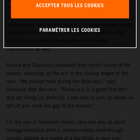
Series in Valencia presented plenty of challenges for True
ACCEPTER TOUS LES COOKIES
Racing by Reiter Engineering. But thanks to strong
performances from all driver pairings, there was lots to
celebrate too. The second race of the weekend saw Stefan
PARAMÉTRER LES COOKIES
Rosina and Filip Sladecka take home an overall victory,
and there were two further podiums in the AM
classification as well.
Rosina and Sladecka celebrated their fourth victory of the
season, wrapping up the win in the closing stages of the
race. “We pushed hard during the final laps,” said
Sladecka after the race. “Stefan put in a great first stint
and set things up perfectly. I was able to pick up where he
left off and close the gap to the leaders.”
For the pair of Slovakian drivers, race two was all about
damage-limitation after a contact-related drive-through
penalty dashed any hopes of a top finish in race one.