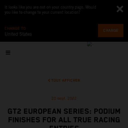
It looks like you are not on your country page. Would
you like to change to your current location?
CHANGE TO
CHANGE
United States
TOUT AFFICHER
20 sept. 2022
GT2 EUROPEAN SERIES: PODIUM
FINISHES FOR ALL TRUE RACING