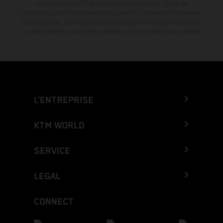
concessionnaires KTM participants et autorisés. Toutes les
informations sont fournies sans engagement. Les erreurs d'impression,
de composition, de frappe ainsi que les autres erreurs sont réservées.
Les informations peuvent être modifiées à tout moment sans préavis.
L’ENTREPRISE
KTM WORLD
SERVICE
LEGAL
CONNECT