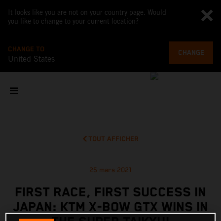
It looks like you are not on your country page. Would
you like to change to your current location?
CHANGE TO
CHANGE
United States
TOUT AFFICHER
25 mars 2021
FIRST RACE, FIRST SUCCESS IN
JAPAN: KTM X-BOW GTX WINS IN