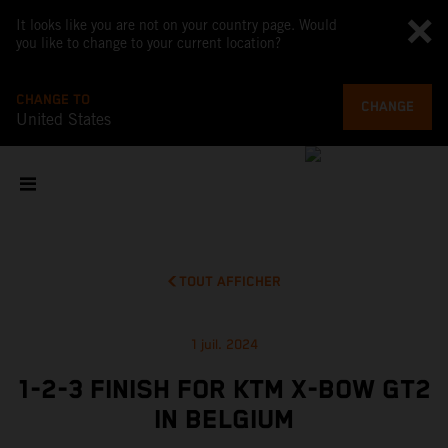
It looks like you are not on your country page. Would
you like to change to your current location?
CHANGE TO
CHANGE
United States
TOUT AFFICHER
1 juil. 2024
1-2-3 FINISH FOR KTM X-BOW GT2
IN BELGIUM