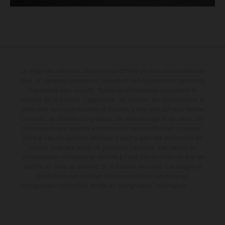
Le détail des véhicules illustrés peut différer de celui des modèles de
série, et certaines illustrations présentent des équipements optionnels
disponibles avec surcoût. Toutes les informations concernant le
contenu de la livraison, l'apparence, les services, les dimensions et le
poids sont non-contractuelles et fournies à titre indicatif sous réserve
d'erreurs, de défauts d'impression, de mise en page et de saisie; ces
informations sont sujettes à modification sans notification préalable.
Dans le cas des surfaces revêtues, il peut y avoir des différences de
couleur dues aux écarts de processus habituels. Les valeurs de
consommation indiquées se réfèrent à l'état des véhicules en état de
marche en série au moment de la livraison en usine. Les images et
illustrations des modèles Enduro présentent les motos en
configuration compétition et non en configuration homologuée.