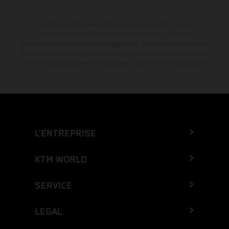
La remise indiquée est exclusivement disponible chez les
concessionnaires KTM participants et autorisés. Toutes les
informations sont fournies sans engagement. Les erreurs d'impression,
de composition, de frappe ainsi que les autres erreurs sont réservées.
Les informations peuvent être modifiées à tout moment sans préavis.
L’ENTREPRISE
KTM WORLD
SERVICE
LEGAL