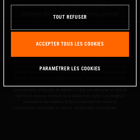
INFO: Correct (OK / WAITING) Description will be
displayed after a successful booking process!
TOUT REFUSER
Le détail des véhicules illustrés peut différer de celui des modèles de
ACCEPTER TOUS LES COOKIES
série, et certaines illustrations présentent des équipements optionnels
disponibles avec surcoût. Toutes les informations concernant le
contenu de la livraison, l'apparence, les services, les dimensions et le
poids sont non-contractuelles et fournies à titre indicatif sous réserve
d'erreurs, de défauts d'impression, de mise en page et de saisie; ces
PARAMÉTRER LES COOKIES
informations sont sujettes à modification sans notification préalable.
Dans le cas des surfaces revêtues, il peut y avoir des différences de
couleur dues aux écarts de processus habituels. Les valeurs de
consommation indiquées se réfèrent à l'état des véhicules en état de
marche en série au moment de la livraison en usine. Les images et
illustrations des modèles Enduro présentent les motos en
configuration compétition et non en configuration homologuée.