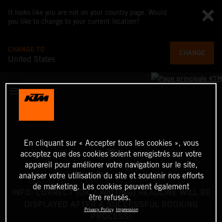
It looks like you are not on your country page. Would
you like to change to your current location?
CHANGE TO
CHANGE
United States
En cliquant sur « Accepter tous les cookies », vous
acceptez que des cookies soient enregistrés sur votre
appareil pour améliorer votre navigation sur le site,
analyser votre utilisation du site et soutenir nos efforts
de marketing. Les cookies peuvent également
INFO: CORRECT (OK / WAITING) HEADLINE WILL BE
être refusés.
DISPLAYED AFTER A SUCCESSFUL BOOKING
Privacy Policy
Impression
PROCESS!