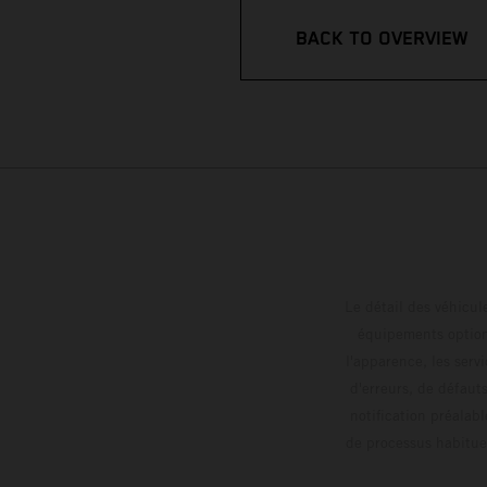
BACK TO OVERVIEW
Le détail des véhicule
équipements optionn
l'apparence, les servi
d'erreurs, de défaut
notification préalabl
de processus habitue