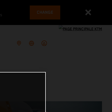
CHANGE
es