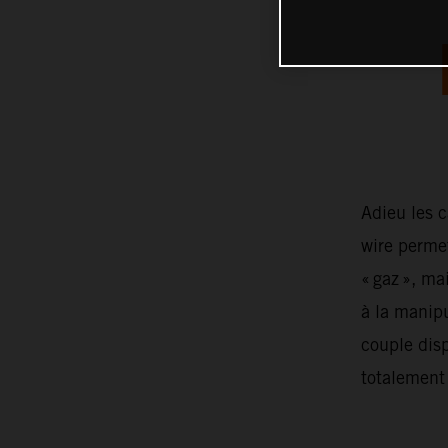
Adieu les c
wire permet
« gaz », ma
à la manipu
couple disp
totalement