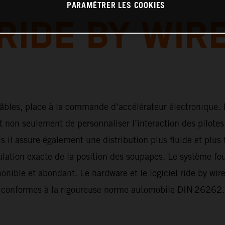
PARAMÉTRER LES COOKIES
RIDE BY WIR
âbles, place à la commande d’accélérateur électronique. 
 non seulement de personnaliser l’interaction des pilotes
is il assure également une distribution plus fluide et plus 
lation exacte de la position des soupapes. Le système fou
onible et abondant. Le hardware et le logiciel ride by wir
 conformes à la rigoureuse norme automobile DIN 26262.