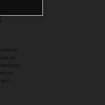
E
Le ride by
 avec les
fiable grâce
rnit un
e sont