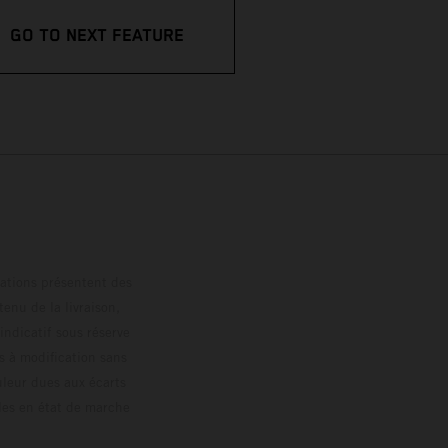
GO TO NEXT FEATURE
trations présentent des
enu de la livraison,
 indicatif sous réserve
s à modification sans
ouleur dues aux écarts
les en état de marche