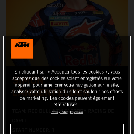
En cliquant sur « Accepter tous les cookies », vous
SIMON
acceptez que des cookies soient enregistrés sur votre
appareil pour améliorer votre navigation sur le site,
LÄNGENFELDER
analyser votre utilisation du site et soutenir nos efforts
de marketing. Les cookies peuvent également
être refusés.
TEAM: RED BULL KTM FACTORY RACING DE
Privacy Policy
Impression
CARLI
START NUMBER: 1