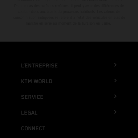
Dans le cas des surfaces revêtues, il peut y avoir des différences de
couleur dues aux écarts de processus habituels. Les valeurs de
consommation indiquées se réfèrent à l'état des véhicules en état de
marche en série au moment de la livraison en usine.
L’ENTREPRISE
KTM WORLD
SERVICE
LEGAL
CONNECT