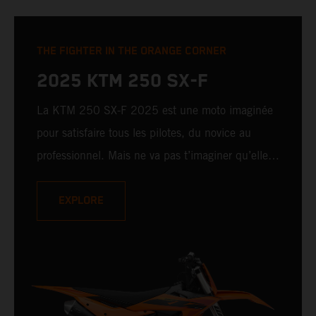
THE FIGHTER IN THE ORANGE CORNER
2025 KTM 250 SX-F
La KTM 250 SX-F 2025 est une moto imaginée
pour satisfaire tous les pilotes, du novice au
professionnel. Mais ne va pas t’imaginer qu’elle
fait dans le compromis pour autant : elle est
incontestablement READY TO RACE à tous les
EXPLORE
niveaux. Offrant une puissance de plus de 47 cv
et une électronique de pointe disponible en
option, la KTM 250 SX-F 2025 est prête à
affronter la catégorie des 250 cm³ et à battre ses
concurrentes par KO.