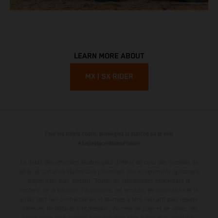
LEARN MORE ABOUT
MX | SX RIDER
Pour les trajets courts, privilégiez la marche ou le vélo
#SeDéplacerMoinsPolluer
Le détail des véhicules illustrés peut différer de celui des modèles de
série, et certaines illustrations présentent des équipements optionnels
disponibles avec surcoût. Toutes les informations concernant le
contenu de la livraison, l'apparence, les services, les dimensions et le
poids sont non-contractuelles et fournies à titre indicatif sous réserve
d'erreurs, de défauts d'impression, de mise en page et de saisie; ces
informations sont sujettes à modification sans notification préalable.