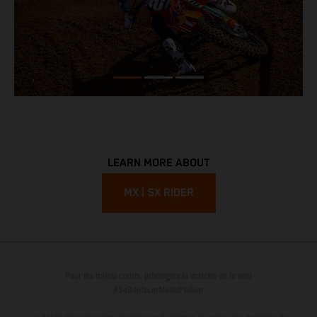
LEARN MORE ABOUT
MX | SX RIDER
Pour les trajets courts, privilégiez la marche ou le vélo
#SeDéplacerMoinsPolluer