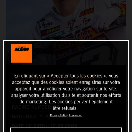
En cliquant sur « Accepter tous les cookies », vous
JULIEN BEAUMER
acceptez que des cookies soient enregistrés sur votre
appareil pour améliorer votre navigation sur le site,
analyser votre utilisation du site et soutenir nos efforts
TEAM: RED BULL KTM FACTORY RACING
de marketing. Les cookies peuvent également
RACING NUMBER: 13
être refusés.
Privacy Policy
Impression
NATIONALITY: AMERICAN
DATE OF BIRTH: 12.05.2006