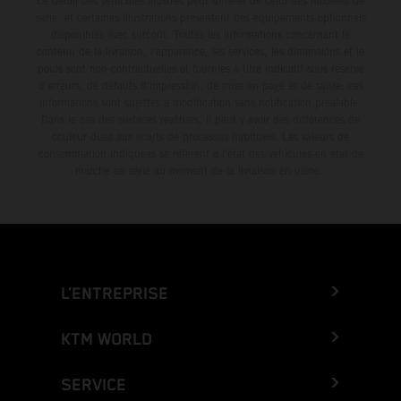
Le détail des véhicules illustrés peut différer de celui des modèles de
série, et certaines illustrations présentent des équipements optionnels
disponibles avec surcoût. Toutes les informations concernant le
contenu de la livraison, l'apparence, les services, les dimensions et le
poids sont non-contractuelles et fournies à titre indicatif sous réserve
d'erreurs, de défauts d'impression, de mise en page et de saisie; ces
informations sont sujettes à modification sans notification préalable.
Dans le cas des surfaces revêtues, il peut y avoir des différences de
couleur dues aux écarts de processus habituels. Les valeurs de
consommation indiquées se réfèrent à l'état des véhicules en état de
marche en série au moment de la livraison en usine.
L’ENTREPRISE
KTM WORLD
SERVICE