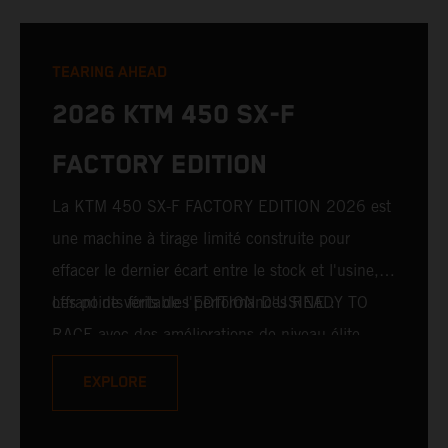
TEARING AHEAD
2026 KTM 450 SX-F
FACTORY EDITION
La KTM 450 SX-F FACTORY EDITION 2026 est
une machine à tirage limité construite pour
effacer le dernier écart entre le stock et l'usine,
offrant de véritables performances READY TO
Les points forts de l'EDITION D'USINE :
RACE avec des améliorations de niveau élite.
Pour 2026, cela inclut la fourche avant WP
EXPLORE
XACT PRO 7548 et l'amortisseur arrière WP
XACT PRO 8950, leaders du secteur, montés de