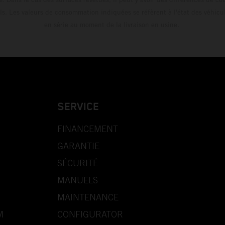
ls. Les valeurs de consommation indiquées se réfèrent à l'état des véhicu
en série au moment de la livraison en usine.
SERVICE
FINANCEMENT
GARANTIE
SÉCURITÉ
MANUELS
MAINTENANCE
M
CONFIGURATOR