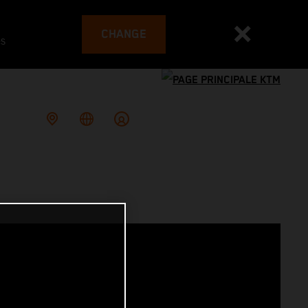
CHANGE
es