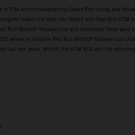
evels of FIM world championship Grand Prix racing and foll
oungster makes the step into Moto3 with Red Bull KTM Aj
e Red Bull MotoGP Rookies Cup and celebrated three wins
t 2025 where he became Red Bull MotoGP Rookies Cup cha
the last four years. Moto3, the KTM RC4 and the schooling
p