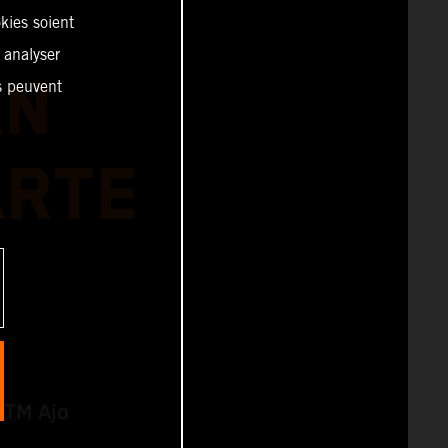
kies soient
, analyser
AN
es peuvent
ARTE
KTM Ajo