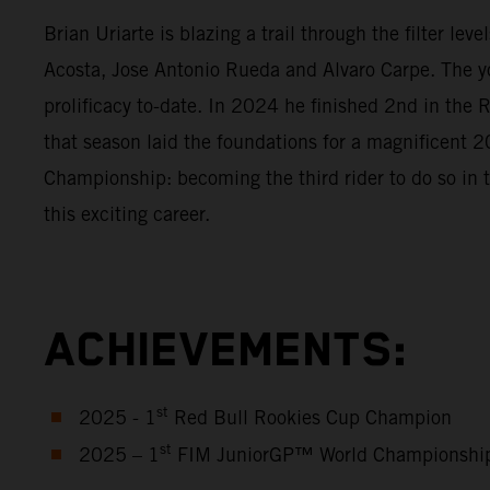
Brian Uriarte is blazing a trail through the filter l
Acosta, Jose Antonio Rueda and Alvaro Carpe. The y
prolificacy to-date. In 2024 he finished 2nd in th
that season laid the foundations for a magnificen
Championship: becoming the third rider to do so in 
this exciting career.
ACHIEVEMENTS:
st
2025 - 1
Red Bull Rookies Cup Champion
st
2025 – 1
FIM JuniorGP™ World Championshi