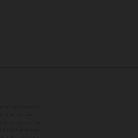
trations présentent des
enu de la livraison,
 indicatif sous réserve
s à modification sans
ouleur dues aux écarts