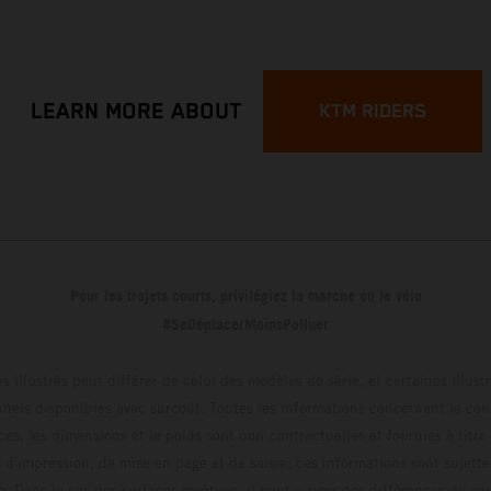
LEARN MORE ABOUT
KTM RIDERS
Pour les trajets courts, privilégiez la marche ou le vélo
#SeDéplacerMoinsPolluer
s illustrés peut différer de celui des modèles de série, et certaines illus
els disponibles avec surcoût. Toutes les informations concernant le cont
ces, les dimensions et le poids sont non-contractuelles et fournies à titre
s d'impression, de mise en page et de saisie; ces informations sont sujette
e. Dans le cas des surfaces revêtues, il peut y avoir des différences de c