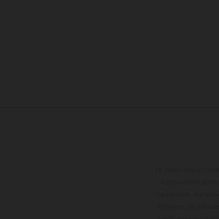
Le détail des véhicule
équipements optionn
l'apparence, les servi
d'erreurs, de défaut
notification préalabl