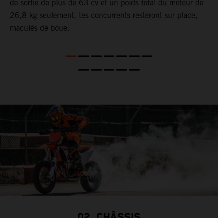
n
de sortie de plus de 63 cv et un poids total du moteur de
a
26,8 kg seulement, tes concurrents resteront sur place,
c
maculés de boue.
d
p
r
i
e
02. CHÂSSIS