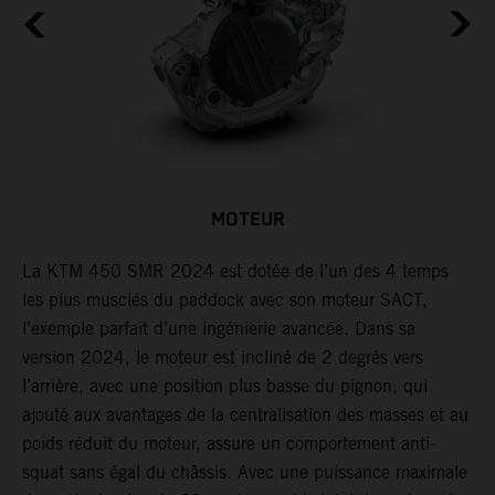
MOTEUR
La KTM 450 SMR 2024 est dotée de l’un des 4 temps
U
les plus musclés du paddock avec son moteur SACT,
e
r
l’exemple parfait d’une ingénierie avancée. Dans sa
l
e
version 2024, le moteur est incliné de 2 degrés vers
s
l’arrière, avec une position plus basse du pignon, qui
s
ajouté aux avantages de la centralisation des masses et au
c
poids réduit du moteur, assure un comportement anti-
c
squat sans égal du châssis. Avec une puissance maximale
s