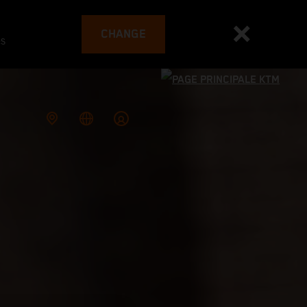
CHANGE
es