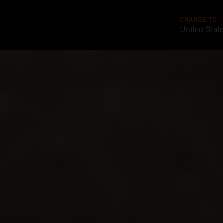
CHANGE TO
United Stat