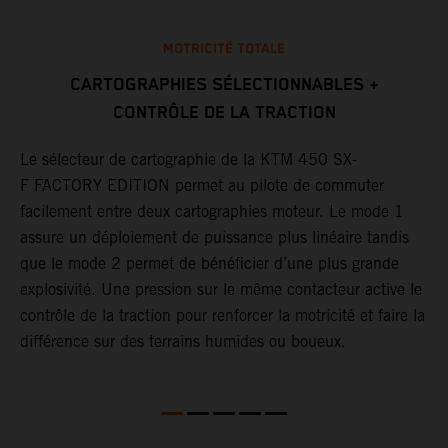
MOTRICITÉ TOTALE
CARTOGRAPHIES SÉLECTIONNABLES +
CONTRÔLE DE LA TRACTION
L
e
c
Le sélecteur de cartographie de la KTM 450 SX-
a
m
F FACTORY EDITION permet au pilote de commuter
c
facilement entre deux cartographies moteur. Le mode 1
a
assure un déploiement de puissance plus linéaire tandis
.
d
que le mode 2 permet de bénéficier d’une plus grande
d
explosivité. Une pression sur le même contacteur active le
t
contrôle de la traction pour renforcer la motricité et faire la
p
différence sur des terrains humides ou boueux.
p
F
B
u