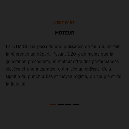
C’EST PARTI
MOTEUR
La KTM 85 SX possède une puissance de feu qui en fait
B
.
la référence au départ. Pesant 120 g de moins que la
l
génération précédente, le moteur offre des performances
c
élevées et une intégration optimisée au châssis. Cela
i
signifie du punch à bas et moyen régime, du couple et de
b
la fiabilité.