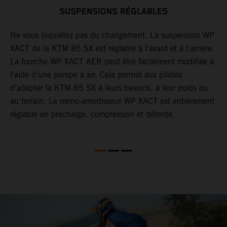
SUSPENSIONS RÉGLABLES
et
Ne vous inquiétez pas du changement. La suspension WP
L
t
XACT de la KTM 85 SX est réglable à l'avant et à l'arrière.
o
t
La fourche WP XACT AER peut être facilement modifiée à
d
l'aide d'une pompe à air. Cela permet aux pilotes
p
d’adapter la KTM 85 SX à leurs besoins, à leur poids ou
m
au terrain. Le mono-amortisseur WP XACT est entièrement
c
réglable en précharge, compression et détente.