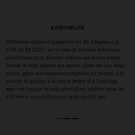
AJUSTABILITÉ
Différentes options d’ajustabilité ont été intégrées à la
L
KTM 50 SX 2025, sur la base de données statistiques
p
scientifiques et de données relatives aux jeunes pilotes.
c
et
Trouver la moto adaptée aux jeunes pilotes est une étape
p
simple, grâce aux suspensions réglables en hauteur, à la
d
position du guidon, à la boucle arrière et à l’habillage,
g
avec une hauteur de selle allant d’une position basse de
634 mm à une position plus haute de 682 mm.