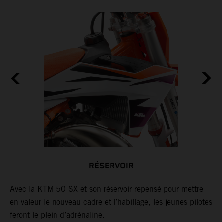
25
RÉSERVOIR
s.
Avec la KTM 50 SX et son réservoir repensé pour mettre
L
en valeur le nouveau cadre et l’habillage, les jeunes pilotes
s
le
feront le plein d’adrénaline.
c