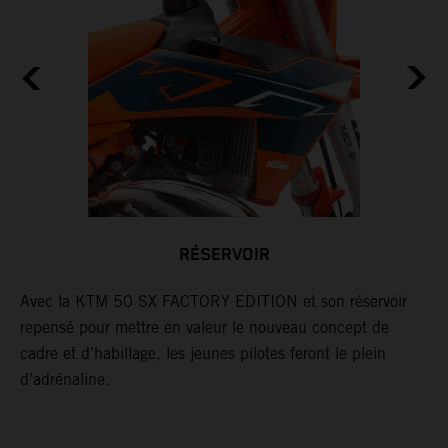
RÉSERVOIR
Avec la KTM 50 SX FACTORY EDITION et son réservoir
L
repensé pour mettre en valeur le nouveau concept de
s
cadre et d’habillage, les jeunes pilotes feront le plein
c
,
d’adrénaline.
m
i
e