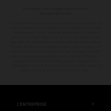
Pour les trajets courts, privilégiez la marche ou le vélo
#SeDéplacerMoinsPolluer
Le détail des véhicules illustrés peut différer de celui des modèles de
série, et certaines illustrations présentent des équipements optionnels
disponibles avec surcoût. Toutes les informations concernant le
contenu de la livraison, l'apparence, les services, les dimensions et le
poids sont non-contractuelles et fournies à titre indicatif sous réserve
d'erreurs, de défauts d'impression, de mise en page et de saisie; ces
informations sont sujettes à modification sans notification préalable.
Dans le cas des surfaces revêtues, il peut y avoir des différences de
couleur dues aux écarts de processus habituels. Les valeurs de
consommation indiquées se réfèrent à l'état des véhicules en état de
marche en série au moment de la livraison en usine.
L’ENTREPRISE