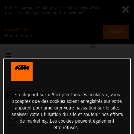
It looks like you are not on your country page. Would
you like to change to your current location?
CHANGE TO
CHANGE
United States
FOLDER
En cliquant sur « Accepter tous les cookies », vous
acceptez que des cookies soient enregistrés sur votre
appareil pour améliorer votre navigation sur le site,
analyser votre utilisation du site et soutenir nos efforts
KTM X-BOW GTX/GT2 – Brochure - EN
de marketing. Les cookies peuvent également
TÉLÉCHARGER
être refusés.