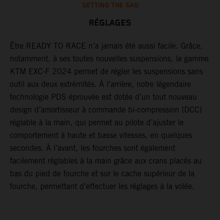
SETTING THE SAG
RÉGLAGES
Être READY TO RACE n’a jamais été aussi facile. Grâce,
G
notamment, à ses toutes nouvelles suspensions, la gamme
j
un
KTM EXC-F 2024 permet de régler les suspensions sans
d
outil aux deux extrémités. À l’arrière, notre légendaire
d
technologie PDS éprouvée est dotée d’un tout nouveau
e
design d’amortisseur à commande bi-compression (DCC)
p
réglable à la main, qui permet au pilote d’ajuster le
a
comportement à haute et basse vitesses, en quelques
s
secondes. À l’avant, les fourches sont également
d
facilement réglables à la main grâce aux crans placés au
f
bas du pied de fourche et sur le cache supérieur de la
l
fourche, permettant d’effectuer les réglages à la volée.