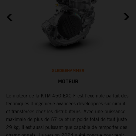
SLEDGEHAMMER
MOTEUR
F,
Le moteur de la KTM 450 EXC-F est l’exemple parfait des
L
techniques d’ingénierie avancées développées sur circuit
d
et transférées chez les distributeurs. Avec une puissance
L
maximale de plus de 57 cv et un poids total de tout juste
s
29 kg, il est aussi puissant que capable de remporter des
l
championnats. La version 2024 a été conçue pour tenir
o