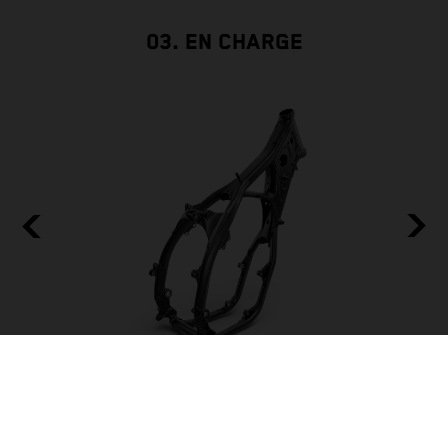
03. EN CHARGE
BUILT TO BE THE BACKBONE
CADRE