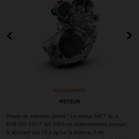
SLEDGEHAMMER
MOTEUR
​Vitesse de distorsion passée ! Le ​moteur SACT de la
L
KTM 500 EXC-F SIX DAYS est indéniablement puissant.
d
t
N’affichant que 29,5 kg sur la balance, il est
m