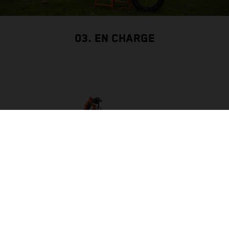
03. EN CHARGE
BUILT TO BE THE BACKBONE