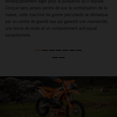
remarquablement léger pour la puissance qu’il déploie.
i
Conçue sans jamais perdre de vue la centralisation de la
p
masse, cette machine de guerre percutante se démarque
d
par un centre de gravité bas qui garantit une maniabilité,
D
une tenue de route et un comportement anti-squat
d
exceptionnels.
s
l
Q
s
l