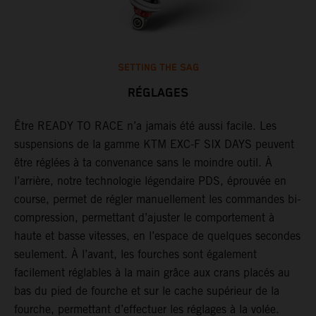
SETTING THE SAG
RÉGLAGES
Être READY TO RACE n’a jamais été aussi facile. Les
L
suspensions de la gamme KTM EXC-F SIX DAYS peuvent
m
être réglées à ta convenance sans le moindre outil. À
c
l’arrière, notre technologie légendaire PDS, éprouvée en
p
course, permet de régler manuellement les commandes bi-
b
compression, permettant d’ajuster le comportement à
e
haute et basse vitesses, en l’espace de quelques secondes
a
seulement. À l’avant, les fourches sont également
T
facilement réglables à la main grâce aux crans placés au
é
bas du pied de fourche et sur le cache supérieur de la
e
fourche, permettant d’effectuer les réglages à la volée.
r