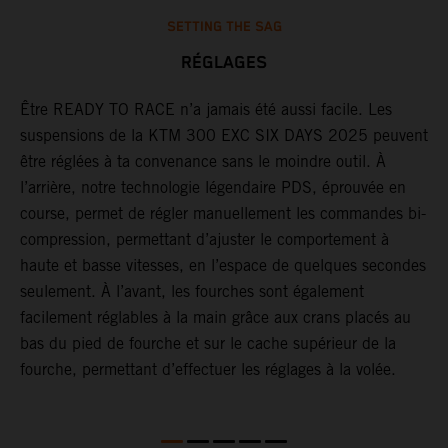
SETTING THE SAG
RÉGLAGES
Être READY TO RACE n’a jamais été aussi facile. Les
L
suspensions de la KTM 300 EXC SIX DAYS 2025 peuvent
m
être réglées à ta convenance sans le moindre outil. À
c
l’arrière, notre technologie légendaire PDS, éprouvée en
p
course, permet de régler manuellement les commandes bi-
b
compression, permettant d’ajuster le comportement à
e
haute et basse vitesses, en l’espace de quelques secondes
a
seulement. À l’avant, les fourches sont également
T
facilement réglables à la main grâce aux crans placés au
é
bas du pied de fourche et sur le cache supérieur de la
e
fourche, permettant d’effectuer les réglages à la volée.
r