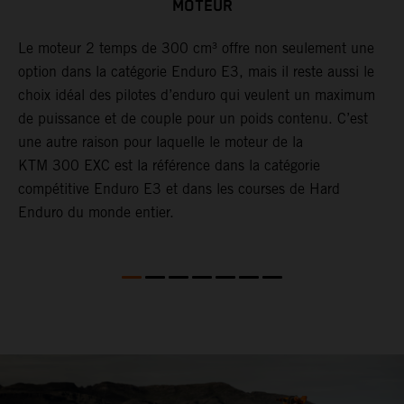
MOTEUR
le
Le moteur 2 temps de 300 cm³ offre non seulement une
​
option dans la catégorie Enduro E3, mais il reste aussi le
d
choix idéal des pilotes d’enduro qui veulent un maximum
à
r
de puissance et de couple pour un poids contenu. C’est
a
une autre raison pour laquelle le moteur de la
t
KTM 300 EXC est la référence dans la catégorie
a
compétitive Enduro E3 et dans les courses de Hard
p
Enduro du monde entier.
d
l