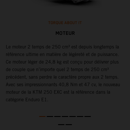
TORQUE ABOUT IT
MOTEUR
Le moteur 2 temps de 250 cm³ est depuis longtemps la
F
référence ultime en matière de légèreté et de puissance.
K
t
Ce moteur léger de 24,8 kg est conçu pour délivrer plus
d
de couple que n’importe quel 2 temps de 250 cm³
à
précédent, sans perdre le caractère propre aux 2 temps.
l
Avec ses impressionnants 40,8 Nm et 47 cv, le nouveau
l
moteur de la KTM 250 EXC est la référence dans la
à
catégorie Enduro E1.
p
l
p