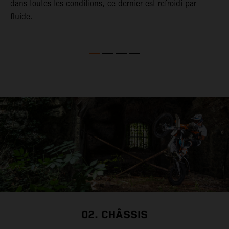
dans toutes les conditions, ce dernier est refroidi par
p
fluide.
p
E
l
,
e
s
p
X
d
e
p
u
a
K
c
r
02. CHÂSSIS
P