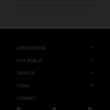
Dans le cas des surfaces revêtues, il peut y avoir des différences de
couleur dues aux écarts de processus habituels. Les valeurs de
consommation indiquées se réfèrent à l'état des véhicules en état de
marche en série au moment de la livraison en usine.
L’ENTREPRISE
KTM WORLD
SERVICE
LEGAL
CONNECT