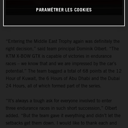
PARAMÉTRER LES COOKIES
“Entering the Middle East Trophy again was definitely the
right decision,” said team principal Dominik Olbert. “The
KTM X-BOW GTX is capable of victories in endurance
races – we know that and we are impressed by the car’s
potential.” The team bagged a total of 68 points at the 12
Hour of Kuwait, the 6 Hours of Abu Dhabi and the Dubai
24 Hours, all of which formed part of the series.
“It’s always a tough ask for everyone involved to enter
three endurance races in such short succession,” Olbert
added. “But the team gave it everything and didn’t let the
setbacks get them down. I would like to thank each and