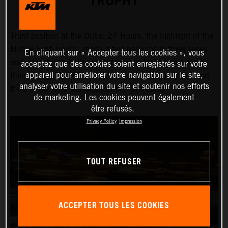
TROPHY
Third position at the Dubai 24 Hours, the highlight of the
Middle East Trophy, made it two podiums in three races
En cliquant sur « Accepter tous les cookies », vous
and a top finish in the championship for razoon – more
acceptez que des cookies soient enregistrés sur votre
appareil pour améliorer votre navigation sur le site,
than racing. The KTM customer team ultimately finished
analyser votre utilisation du site et soutenir nos efforts
third in the final standings of the GTX class.
de marketing. Les cookies peuvent également
être refusés.
Privacy Policy
Impression
TOUT REFUSER
ACCEPTER TOUS LES COOKIES