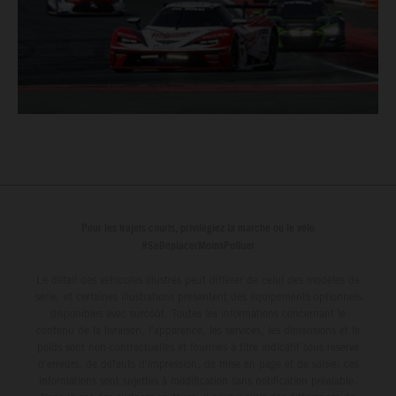
Pour les trajets courts, privilégiez la marche ou le vélo
#SeDéplacerMoinsPolluer
Le détail des véhicules illustrés peut différer de celui des modèles de
série, et certaines illustrations présentent des équipements optionnels
disponibles avec surcoût. Toutes les informations concernant le
contenu de la livraison, l'apparence, les services, les dimensions et le
poids sont non-contractuelles et fournies à titre indicatif sous réserve
d'erreurs, de défauts d'impression, de mise en page et de saisie; ces
informations sont sujettes à modification sans notification préalable.