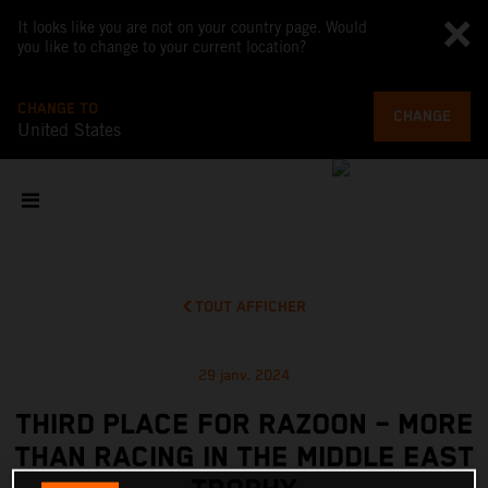
It looks like you are not on your country page. Would
you like to change to your current location?
CHANGE TO
CHANGE
United States
TOUT AFFICHER
29 janv. 2024
THIRD PLACE FOR RAZOON – MORE
THAN RACING IN THE MIDDLE EAST