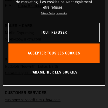
de marketing. Les cookies peuvent également
E-Mail:
x-bow@ktm.com
être refusés.
Privacy Policy
Impression
SALES – CARS
TOUT REFUSER
Martin Gspurning
Sales-xbow@ktm.com
ACCEPTER TOUS LES COOKIES
X-BOW RACING CENTER THALHEIM
Rudolph Neuwirth, Lukas Barth
PARAMÉTRER LES COOKIES
xbowracingcenter@ktm.com
CUSTOMER SERVICES
customer.service@ktm-x-bow.com