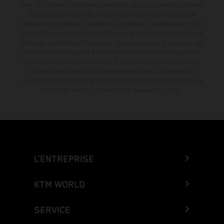
série, et certaines illustrations présentent des équipements optionnels
disponibles avec surcoût. Toutes les informations concernant le
contenu de la livraison, l'apparence, les services, les dimensions et le
poids sont non-contractuelles et fournies à titre indicatif sous réserve
d'erreurs, de défauts d'impression, de mise en page et de saisie; ces
informations sont sujettes à modification sans notification préalable.
Dans le cas des surfaces revêtues, il peut y avoir des différences de
couleur dues aux écarts de processus habituels. Les valeurs de
consommation indiquées se réfèrent à l'état des véhicules en état de
marche en série au moment de la livraison en usine.
L’ENTREPRISE
KTM WORLD
SERVICE