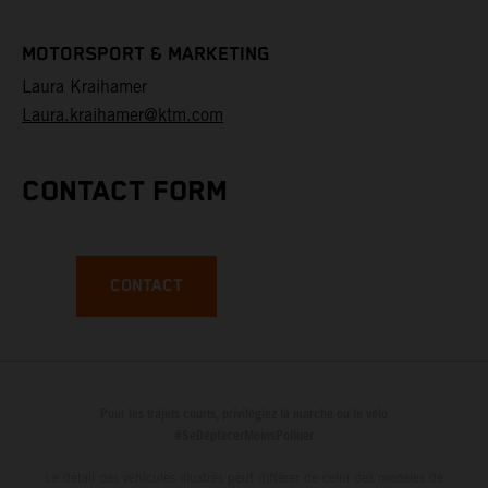
MOTORSPORT & MARKETING
Laura Kraihamer
Laura.kraihamer@ktm.com
CONTACT FORM
CONTACT
Pour les trajets courts, privilégiez la marche ou le vélo
#SeDéplacerMoinsPolluer
Le détail des véhicules illustrés peut différer de celui des modèles de