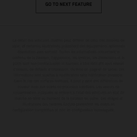
GO TO NEXT FEATURE
Le détail des véhicules illustrés peut différer de celui des modèles de
série, et certaines illustrations présentent des équipements optionnels
disponibles avec surcoût. Toutes les informations concernant le
contenu de la livraison, l'apparence, les services, les dimensions et le
poids sont non-contractuelles et fournies à titre indicatif sous réserve
d'erreurs, de défauts d'impression, de mise en page et de saisie; ces
informations sont sujettes à modification sans notification préalable.
Dans le cas des surfaces revêtues, il peut y avoir des différences de
couleur dues aux écarts de processus habituels. Les valeurs de
consommation indiquées se réfèrent à l'état des véhicules en état de
marche en série au moment de la livraison en usine. Les images et
illustrations des modèles Enduro présentent les motos en
configuration compétition et non en configuration homologuée.