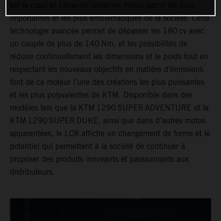
est le cœur et l’âme de certaines motos parmi les plus
importantes et les plus emblématiques de la société. Cette
technologie avancée permet de dépasser les 180 cv avec
un couple de plus de 140 Nm, et les possibilités de
réduire continuellement les dimensions et le poids tout en
respectant les nouveaux objectifs en matière d’émissions
font de ce moteur l’une des créations les plus puissantes
et les plus polyvalentes de KTM. Disponible dans des
modèles tels que la KTM 1290 SUPER ADVENTURE et la
KTM 1290 SUPER DUKE, ainsi que dans d’autres motos
apparentées, le LC8 affiche un changement de forme et le
potentiel qui permettent à la société de continuer à
proposer des produits innovants et passionnants aux
distributeurs.