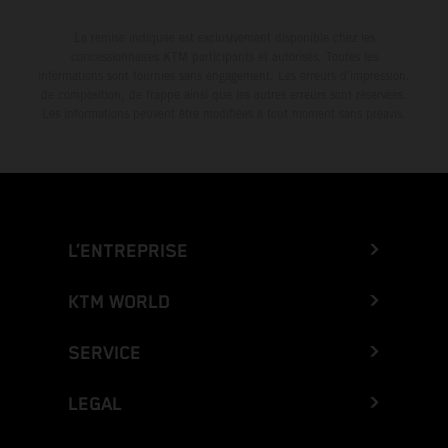
La remise indiquée est exclusivement disponible chez les
concessionnaires KTM participants et autorisés. Toutes les
informations sont fournies sans engagement. Les erreurs d'impression,
de composition, de frappe ainsi que les autres erreurs sont réservées.
Les informations peuvent être modifiées à tout moment sans préavis.
L’ENTREPRISE
KTM WORLD
SERVICE
LEGAL