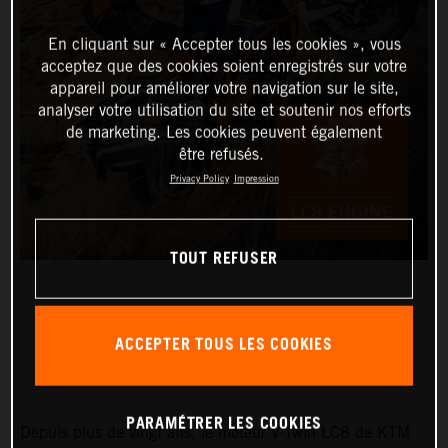
En cliquant sur « Accepter tous les cookies », vous
acceptez que des cookies soient enregistrés sur votre
appareil pour améliorer votre navigation sur le site,
analyser votre utilisation du site et soutenir nos efforts
de marketing. Les cookies peuvent également
être refusés.
Privacy Policy
Impression
TOUT REFUSER
ACCEPTER TOUS LES COOKIES
MOTEUR LC8
PARAMÉTRER LES COOKIES
Depuis plus de vingt ans, le moteur V-Twin LC8 de KTM