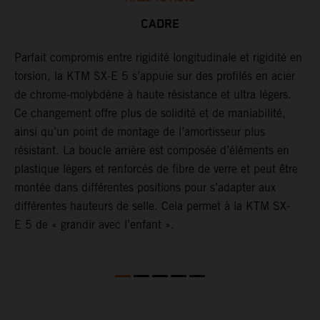
CADRE
Parfait compromis entre rigidité longitudinale et rigidité en
L
ve
torsion, la KTM SX-E 5 s’appuie sur des profilés en acier
a
de chrome-molybdène à haute résistance et ultra légers.
e
Ce changement offre plus de solidité et de maniabilité,
p
ainsi qu’un point de montage de l’amortisseur plus
i
résistant. La boucle arrière est composée d’éléments en
plastique légers et renforcés de fibre de verre et peut être
montée dans différentes positions pour s’adapter aux
différentes hauteurs de selle. Cela permet à la KTM SX-
E 5 de « grandir avec l’enfant ».