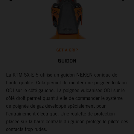
GET A GRIP
GUIDON
r
La KTM SX-E 5 utilise un guidon NEKEN conique de
L
haute qualité. Cela permet de monter une poignée lock-on
d
ODI sur le côté gauche. La poignée vulcanisée ODI sur le
s
côté droit permet quant à elle de commander le système
s
de poignée de gaz développé spécialement pour
l
l’entraînement électrique. Une roulette de protection
a
placée sur la barre centrale du guidon protège le pilote des
contacts trop rudes.