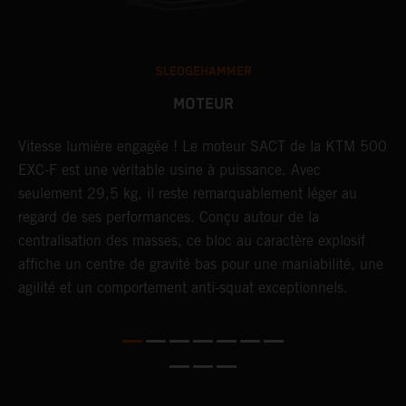
SLEDGEHAMMER
MOTEUR
F,
Vitesse lumière engagée ! Le moteur SACT de la KTM 500
U
EXC-F est une véritable usine à puissance. Avec
t
seulement 29,5 kg, il reste remarquablement léger au
c
t
regard de ses performances. Conçu autour de la
p
centralisation des masses, ce bloc au caractère explosif
p
affiche un centre de gravité bas pour une maniabilité, une
e
agilité et un comportement anti-squat exceptionnels.