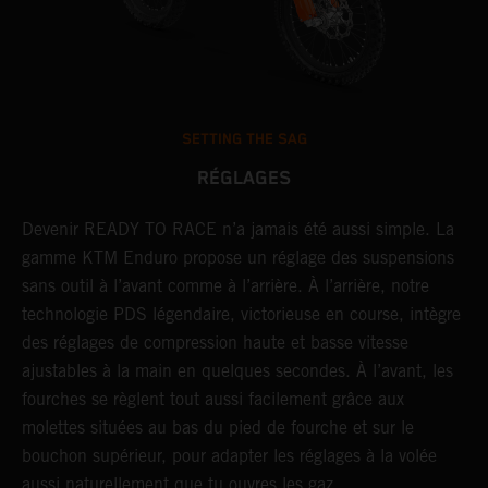
SETTING THE SAG
RÉGLAGES
Devenir READY TO RACE n’a jamais été aussi simple. La
L
r
gamme KTM Enduro propose un réglage des suspensions
d
sans outil à l’avant comme à l’arrière. À l’arrière, notre
p
technologie PDS légendaire, victorieuse en course, intègre
t
des réglages de compression haute et basse vitesse
b
ajustables à la main en quelques secondes. À l’avant, les
l
fourches se règlent tout aussi facilement grâce aux
a
molettes situées au bas du pied de fourche et sur le
s
bouchon supérieur, pour adapter les réglages à la volée
p
aussi naturellement que tu ouvres les gaz.
s