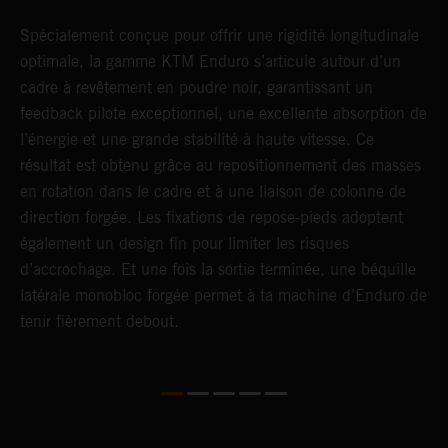
NT
Spécialement conçue pour offrir une rigidité longitudinale
U
optimale, la gamme KTM Enduro s’articule autour d’un
c
cadre à revêtement en poudre noir, garantissant un
a
feedback pilote exceptionnel, une excellente absorption de
s
l’énergie et une grande stabilité à haute vitesse. Ce
d
résultat est obtenu grâce au repositionnement des masses
f
en rotation dans le cadre et à une liaison de colonne de
p
direction forgée. Les fixations de repose-pieds adoptent
i
également un design fin pour limiter les risques
s
d’accrochage. Et une fois la sortie terminée, une béquille
latérale monobloc forgée permet à ta machine d’Enduro de
tenir fièrement debout.