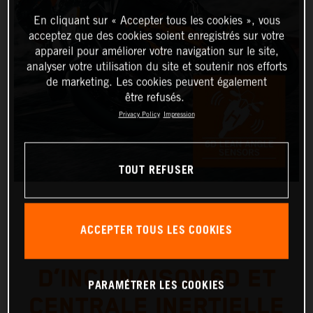
En cliquant sur « Accepter tous les cookies », vous
acceptez que des cookies soient enregistrés sur votre
appareil pour améliorer votre navigation sur le site,
analyser votre utilisation du site et soutenir nos efforts
de marketing. Les cookies peuvent également
être refusés.
Privacy Policy
Impression
TOUT REFUSER
ACCEPTER TOUS LES COOKIES
CAPTEUR D’ANGLE
D’INCLINAISON 6D ET
PARAMÉTRER LES COOKIES
CENTRALE INERTIELLE