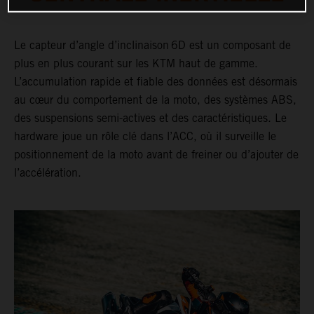
Le capteur d’angle d’inclinaison 6D est un composant de
plus en plus courant sur les KTM haut de gamme.
L’accumulation rapide et fiable des données est désormais
au cœur du comportement de la moto, des systèmes ABS,
des suspensions semi-actives et des caractéristiques. Le
hardware joue un rôle clé dans l’ACC, où il surveille le
positionnement de la moto avant de freiner ou d’ajouter de
l’accélération.