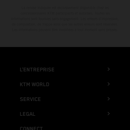
La remise indiquée est exclusivement disponible chez les
concessionnaires KTM participants et autorisés. Toutes les
informations sont fournies sans engagement. Les erreurs d'impression,
de composition, de frappe ainsi que les autres erreurs sont réservées.
Les informations peuvent être modifiées à tout moment sans préavis.
L’ENTREPRISE
KTM WORLD
SERVICE
LEGAL
CONNECT