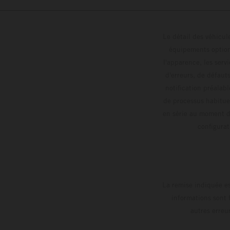
Le détail des véhicule
équipements optionn
l'apparence, les servi
d'erreurs, de défaut
notification préalabl
de processus habitue
en série au moment de
config
La remise indiquée es
informations sont 
autres erreu