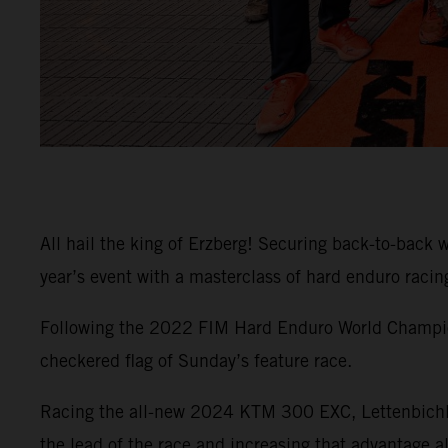
All hail the king of Erzberg! Securing back-to-ba
year’s event with a masterclass of hard enduro racin
Following the 2022 FIM Hard Enduro World Champion 
checkered flag of Sunday’s feature race.
Racing the all-new 2024 KTM 300 EXC, Lettenbichler
the lead of the race and increasing that advantage al