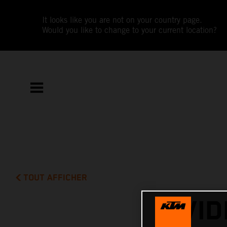
It looks like you are not on your country page.
Would you like to change to your current location?
TOUT AFFICHER
VID