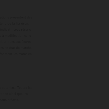
trations présentent des
enu de la livraison,
 indicatif sous réserve
s à modification sans
ouleur dues aux écarts
les en état de marche
résentent les motos en
loguée.
 autorisés. Toutes les
rappe ainsi que les
sans préavis.