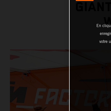
GIANT
W
En cliqu
enregi
votre u