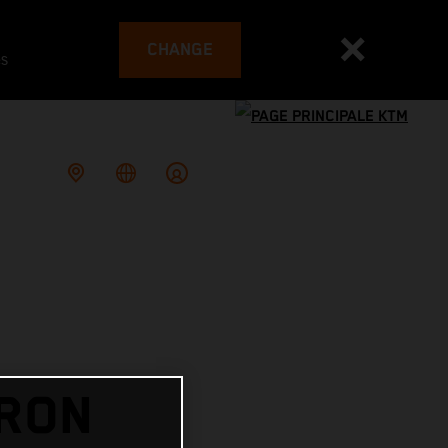
CHANGE
es
IRON