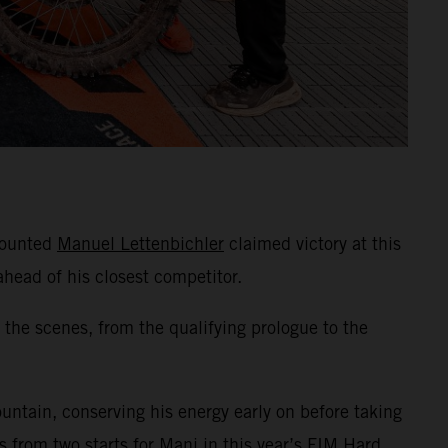
mounted
Manuel Lettenbichler
claimed victory at this
head of his closest competitor.
he scenes, from the qualifying prologue to the
tain, conserving his energy early on before taking
s from two starts for Mani in this year’s FIM Hard