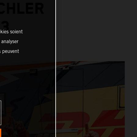
ICHLER
23
kies soient
, analyser
es peuvent