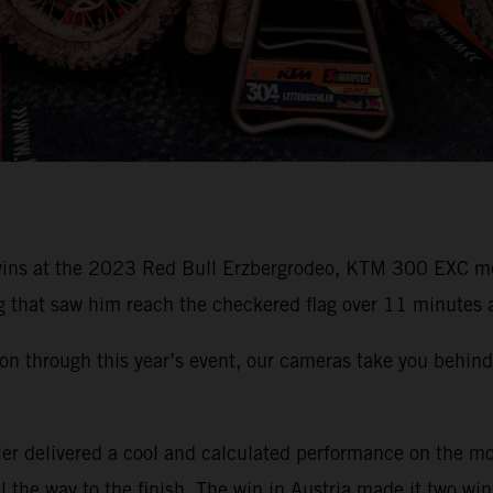
ck wins at the 2023 Red Bull Erzbergrodeo, KTM 300 EXC 
g that saw him reach the checkered flag over 11 minutes a
through this year’s event, our cameras take you behind t
 delivered a cool and calculated performance on the moun
l the way to the finish. The win in Austria made it two win