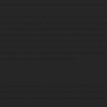
s illustrés peut différer de celui des modèles de série, et certaines illus
els disponibles avec surcoût. Toutes les informations concernant le cont
ces, les dimensions et le poids sont non-contractuelles et fournies à titre
s d'impression, de mise en page et de saisie; ces informations sont sujette
e. Dans le cas des surfaces revêtues, il peut y avoir des différences de c
ls. Les valeurs de consommation indiquées se réfèrent à l'état des véhicu
 la livraison en usine. Les images et illustrations des modèles Enduro p
uration compétition et non en configuration homo
t exclusivement disponible chez les concessionnaires KTM participants et
fournies sans engagement. Les erreurs d'impression, de composition, de f
rs sont réservées. Les informations peuvent être modifiées à tout moment 