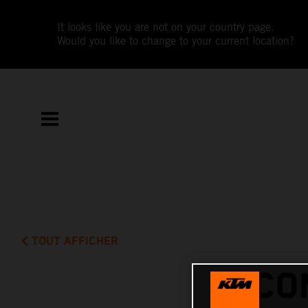
It looks like you are not on your country page.
Would you like to change to your current location?
TOUT AFFICHER
SECO