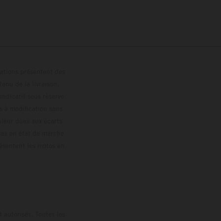
trations présentent des
enu de la livraison,
 indicatif sous réserve
s à modification sans
ouleur dues aux écarts
les en état de marche
résentent les motos en
loguée.
 autorisés. Toutes les