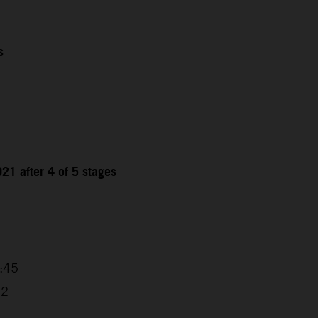
s
21 after 4 of 5 stages
9
4:45
32