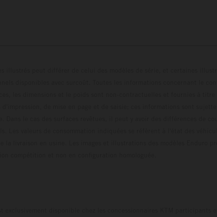
s illustrés peut différer de celui des modèles de série, et certaines illus
els disponibles avec surcoût. Toutes les informations concernant le cont
ces, les dimensions et le poids sont non-contractuelles et fournies à titre
s d'impression, de mise en page et de saisie; ces informations sont sujette
e. Dans le cas des surfaces revêtues, il peut y avoir des différences de c
ls. Les valeurs de consommation indiquées se réfèrent à l'état des véhicu
 la livraison en usine. Les images et illustrations des modèles Enduro p
uration compétition et non en configuration homo
t exclusivement disponible chez les concessionnaires KTM participants et