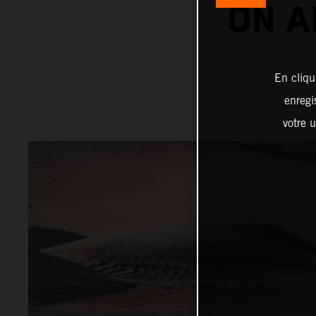
ON A
En cliqu
enregi
votre u