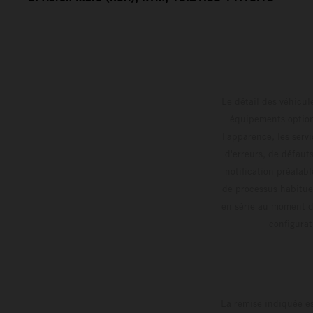
Le détail des véhicule
équipements optionn
l'apparence, les servi
d'erreurs, de défaut
notification préalabl
de processus habitue
en série au moment de
config
La remise indiquée es