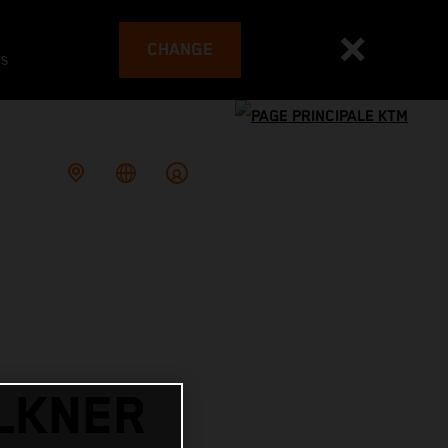
CHANGE
es
LKNER