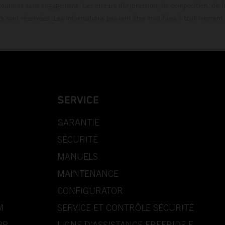
fournies sans engagement. Les erreurs d'impression, de composition, de f
rs sont réservées. Les informations peuvent être modifiées à tout moment 
SERVICE
GARANTIE
SÉCURITÉ
MANUELS
MAINTENANCE
CONFIGURATOR
M
SERVICE ET CONTRÔLE SÉCURITÉ
PP
LIGNE D’ASSISTANCE FREERIDE E