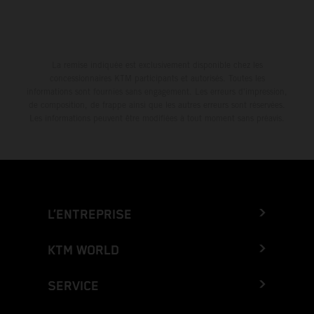
La remise indiquée est exclusivement disponible chez les
concessionnaires KTM participants et autorisés. Toutes les
informations sont fournies sans engagement. Les erreurs d'impression,
de composition, de frappe ainsi que les autres erreurs sont réservées.
Les informations peuvent être modifiées à tout moment sans préavis.
L’ENTREPRISE
KTM WORLD
SERVICE