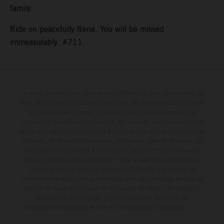
family.
Ride on peacefully Rene. You will be missed
immeasurably. #711
Le détail des véhicules illustrés peut différer de celui des modèles de
série, et certaines illustrations présentent des équipements optionnels
disponibles avec surcoût. Toutes les informations concernant le
contenu de la livraison, l'apparence, les services, les dimensions et le
poids sont non-contractuelles et fournies à titre indicatif sous réserve
d'erreurs, de défauts d'impression, de mise en page et de saisie; ces
informations sont sujettes à modification sans notification préalable.
Dans le cas des surfaces revêtues, il peut y avoir des différences de
couleur dues aux écarts de processus habituels. Les valeurs de
consommation indiquées se réfèrent à l'état des véhicules en état de
marche en série au moment de la livraison en usine. Les images et
illustrations des modèles Enduro présentent les motos en
configuration compétition et non en configuration homologuée.