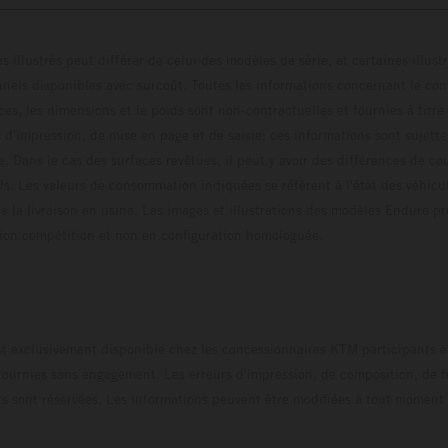
s illustrés peut différer de celui des modèles de série, et certaines illus
els disponibles avec surcoût. Toutes les informations concernant le cont
ces, les dimensions et le poids sont non-contractuelles et fournies à titre
s d'impression, de mise en page et de saisie; ces informations sont sujette
e. Dans le cas des surfaces revêtues, il peut y avoir des différences de c
ls. Les valeurs de consommation indiquées se réfèrent à l'état des véhicu
 la livraison en usine. Les images et illustrations des modèles Enduro p
uration compétition et non en configuration homo
t exclusivement disponible chez les concessionnaires KTM participants et
fournies sans engagement. Les erreurs d'impression, de composition, de f
rs sont réservées. Les informations peuvent être modifiées à tout moment 