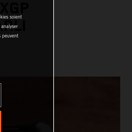
MXGP
kies soient
RLI
, analyser
es peuvent