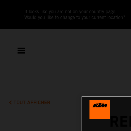
It looks like you are not on your country page.
Would you like to change to your current location?
TOUT AFFICHER
RE