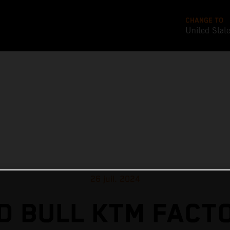
CHANGE TO
United Stat
26 juil. 2024
D BULL KTM FACT