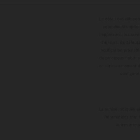
Le détail des véhicule
équipements optionn
l'apparence, les servi
d'erreurs, de défaut
notification préalabl
de processus habitue
en série au moment de
config
La remise indiquée es
informations sont 
autres erreu