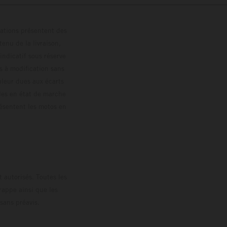
trations présentent des
enu de la livraison,
 indicatif sous réserve
s à modification sans
ouleur dues aux écarts
les en état de marche
résentent les motos en
loguée.
 autorisés. Toutes les
rappe ainsi que les
sans préavis.