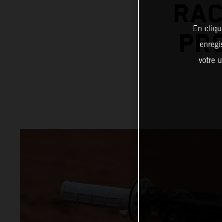
RAC
En cliqu
PR
enregi
votre u