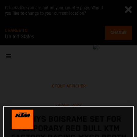
It looks like you are not on your country page. Would
you like to change to your current location?
CHANGE TO
CHANGE
United States
TOUT AFFICHER
24 févr. 2022
MATHYS BOISRAME SET FOR
TEMPORARY RED BULL KTM