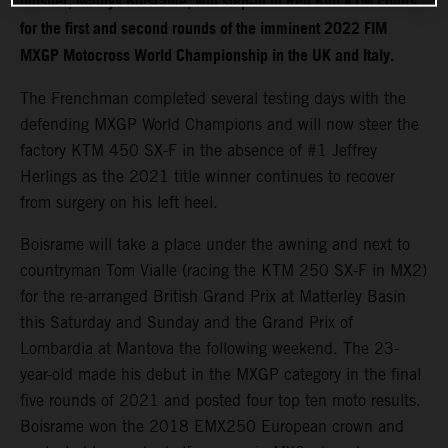
finisher, Mathys Boisrame, will step-in to Red Bull KTM colors
for the first and second rounds of the imminent 2022 FIM
MXGP Motocross World Championship in the UK and Italy.
The Frenchman completed several testing days with the
defending MXGP World Champions and will now steer the
factory KTM 450 SX-F in the absence of #1 Jeffrey
Herlings as the 2021 title winner continues to recover
from surgery on his left heel.
Boisrame will take a place under the awning and next to
countryman Tom Vialle (racing the KTM 250 SX-F in MX2)
for the re-arranged British Grand Prix at Matterley Basin
this Saturday and Sunday and the Grand Prix of
Lombardia at Mantova the following weekend. The 23-
year-old made his debut in the MXGP category in the final
five rounds of 2021 and posted four top ten moto results.
Boisrame won the 2018 EMX250 European crown and