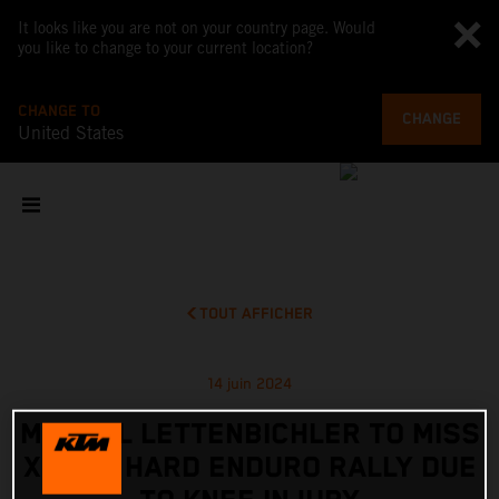
It looks like you are not on your country page. Would
you like to change to your current location?
CHANGE TO
CHANGE
United States
TOUT AFFICHER
14 juin 2024
MANUEL LETTENBICHLER TO MISS
XROSS HARD ENDURO RALLY DUE