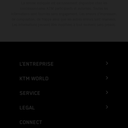
La remise indiquée est exclusivement disponible chez les
concessionnaires KTM participants et autorisés. Toutes les
informations sont fournies sans engagement. Les erreurs d'impression,
de composition, de frappe ainsi que les autres erreurs sont réservées.
Les informations peuvent être modifiées à tout moment sans préavis.
L’ENTREPRISE
KTM WORLD
SERVICE
LEGAL
CONNECT