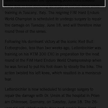
been sidelined from the upcoming Xross Hard Enduro
Rally due to him suffering an injury to his left knee while
training in Tuscany, Italy. The reigning FIM Hard Enduro
World Champion is scheduled to undergo surgery to repair
the damage on Tuesday, June 18, and will therefore miss
round three of the series.
Following his dominant victory at the iconic Red Bull
Erzbergrodeo, less than two weeks ago, Lettenbichler was
training on his KTM 300 EXC in preparation for the next
round of the FIM Hard Enduro World Championship when
he was forced to put his foot down to steady the bike. The
action twisted his left knee, which resulted in a meniscus
tear.
Lettenbichler is now scheduled to undergo surgery to
repair the damage with Dr. Unsin at the hospital in Prien
am Chiemsee, Germany, on Tuesday, June 18. The 26-