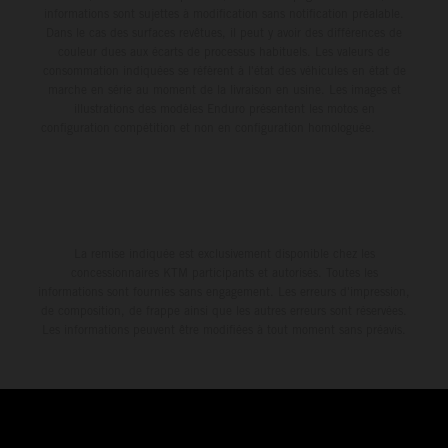
informations sont sujettes à modification sans notification préalable.
Dans le cas des surfaces revêtues, il peut y avoir des différences de
couleur dues aux écarts de processus habituels. Les valeurs de
consommation indiquées se réfèrent à l'état des véhicules en état de
marche en série au moment de la livraison en usine. Les images et
illustrations des modèles Enduro présentent les motos en
configuration compétition et non en configuration homologuée.
La remise indiquée est exclusivement disponible chez les
concessionnaires KTM participants et autorisés. Toutes les
informations sont fournies sans engagement. Les erreurs d'impression,
de composition, de frappe ainsi que les autres erreurs sont réservées.
Les informations peuvent être modifiées à tout moment sans préavis.