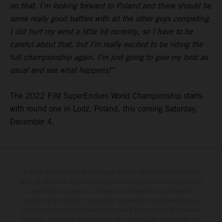
on that. I’m looking forward to Poland and there should be
some really good battles with all the other guys competing.
I did hurt my wrist a little bit recently, so I have to be
careful about that, but I’m really excited to be riding the
full championship again. I’m just going to give my best as
usual and see what happens!”
The 2022 FIM SuperEnduro World Championship starts
with round one in Lodz, Poland, this coming Saturday,
December 4.
Le détail des véhicules illustrés peut différer de celui des modèles de
série, et certaines illustrations présentent des équipements optionnels
disponibles avec surcoût. Toutes les informations concernant le
contenu de la livraison, l'apparence, les services, les dimensions et le
poids sont non-contractuelles et fournies à titre indicatif sous réserve
d'erreurs, de défauts d'impression, de mise en page et de saisie; ces