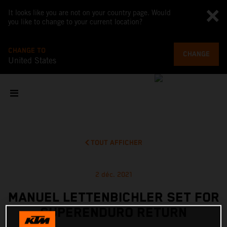
It looks like you are not on your country page. Would
you like to change to your current location?
CHANGE TO
CHANGE
United States
TOUT AFFICHER
2 déc. 2021
MANUEL LETTENBICHLER SET FOR
SUPERENDURO RETURN