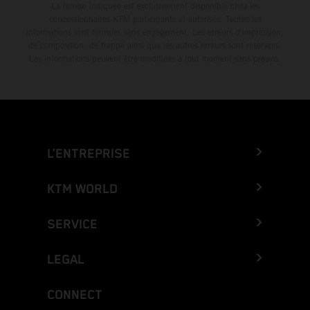
La remise indiquée est exclusivement disponible chez les
concessionnaires KTM participants et autorisés. Toutes les
informations sont fournies sans engagement. Les erreurs d'impression,
de composition, de frappe ainsi que les autres erreurs sont réservées.
Les informations peuvent être modifiées à tout moment sans préavis.
L’ENTREPRISE
KTM WORLD
SERVICE
LEGAL
CONNECT