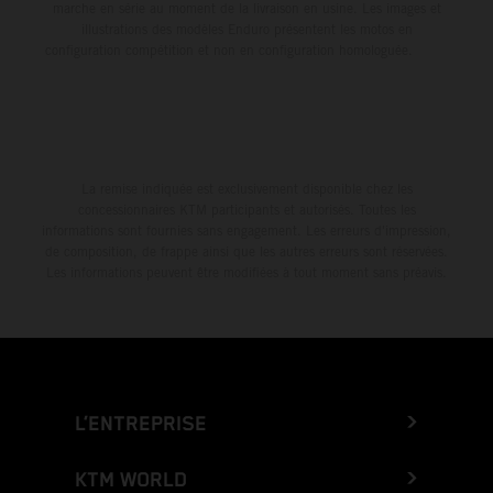
marche en série au moment de la livraison en usine. Les images et
illustrations des modèles Enduro présentent les motos en
configuration compétition et non en configuration homologuée.
La remise indiquée est exclusivement disponible chez les
concessionnaires KTM participants et autorisés. Toutes les
informations sont fournies sans engagement. Les erreurs d'impression,
de composition, de frappe ainsi que les autres erreurs sont réservées.
Les informations peuvent être modifiées à tout moment sans préavis.
L’ENTREPRISE
KTM WORLD