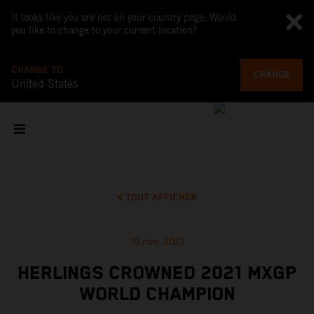
It looks like you are not on your country page. Would
you like to change to your current location?
CHANGE TO
CHANGE
United States
TOUT AFFICHER
10 nov. 2021
HERLINGS CROWNED 2021 MXGP
WORLD CHAMPION