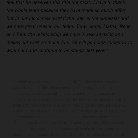
feel that he deserved this title the most. I have to thank
the whole team because they have made so much effort
but in our motocross ‘world’ the rider is the superstar and
we have great ones in our team. Tony, Jorge, Mattia, Rene
and Tom: the relationship we have is also amazing and
makes our work so much fun. We will go home tomorrow to
work hard and continue to be strong next year.”
Le détail des véhicules illustrés peut différer de celui des modèles de
série, et certaines illustrations présentent des équipements optionnels
disponibles avec surcoût. Toutes les informations concernant le
contenu de la livraison, l'apparence, les services, les dimensions et le
poids sont non-contractuelles et fournies à titre indicatif sous réserve
d'erreurs, de défauts d'impression, de mise en page et de saisie; ces
informations sont sujettes à modification sans notification préalable.
Dans le cas des surfaces revêtues, il peut y avoir des différences de
couleur dues aux écarts de processus habituels. Les valeurs de
consommation indiquées se réfèrent à l'état des véhicules en état de