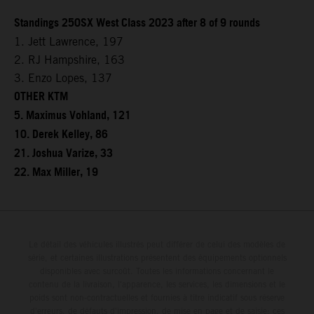
Standings 250SX West Class 2023 after 8 of 9 rounds
1. Jett Lawrence, 197
2. RJ Hampshire, 163
3. Enzo Lopes, 137
OTHER KTM
5. Maximus Vohland, 121
10. Derek Kelley, 86
21. Joshua Varize, 33
22. Max Miller, 19
Le détail des véhicules illustrés peut différer de celui des modèles de
série, et certaines illustrations présentent des équipements optionnels
disponibles avec surcoût. Toutes les informations concernant le
contenu de la livraison, l'apparence, les services, les dimensions et le
poids sont non-contractuelles et fournies à titre indicatif sous réserve
d'erreurs, de défauts d'impression, de mise en page et de saisie; ces