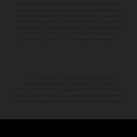
informations sont sujettes à modification sans notification préalable.
Dans le cas des surfaces revêtues, il peut y avoir des différences de
couleur dues aux écarts de processus habituels. Les valeurs de
consommation indiquées se réfèrent à l'état des véhicules en état de
marche en série au moment de la livraison en usine. Les images et
illustrations des modèles Enduro présentent les motos en
configuration compétition et non en configuration homologuée.
La remise indiquée est exclusivement disponible chez les
concessionnaires KTM participants et autorisés. Toutes les
informations sont fournies sans engagement. Les erreurs d'impression,
de composition, de frappe ainsi que les autres erreurs sont réservées.
Les informations peuvent être modifiées à tout moment sans préavis.