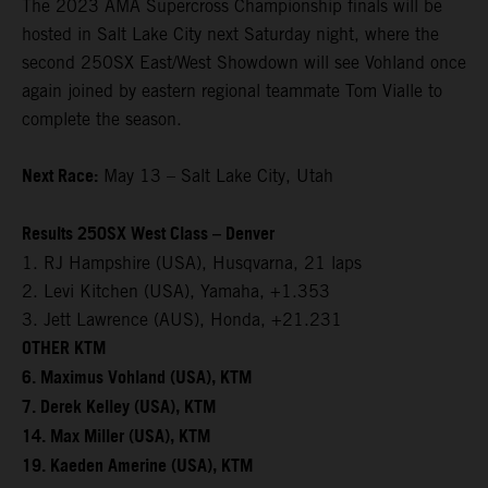
The 2023 AMA Supercross Championship finals will be
hosted in Salt Lake City next Saturday night, where the
second 250SX East/West Showdown will see Vohland once
again joined by eastern regional teammate Tom Vialle to
complete the season.
Next Race:
May 13 – Salt Lake City, Utah
Results 250SX West Class – Denver
1. RJ Hampshire (USA), Husqvarna, 21 laps
2. Levi Kitchen (USA), Yamaha, +1.353
3. Jett Lawrence (AUS), Honda, +21.231
OTHER KTM
6. Maximus Vohland (USA), KTM
7. Derek Kelley (USA), KTM
14. Max Miller (USA), KTM
19. Kaeden Amerine (USA), KTM