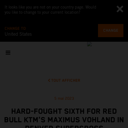
It looks like you are not on your country page. Would
you like to change to your current location?
CHANGE TO
CHANGE
United States
TOUT AFFICHER
5 mai 2023
HARD-FOUGHT SIXTH FOR RED
BULL KTM'S MAXIMUS VOHLAND IN