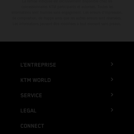
La remise indiquée est exclusivement disponible chez les
concessionnaires KTM participants et autorisés. Toutes les
informations sont fournies sans engagement. Les erreurs d'impression,
de composition, de frappe ainsi que les autres erreurs sont réservées.
Les informations peuvent être modifiées à tout moment sans préavis.
L’ENTREPRISE
KTM WORLD
SERVICE
LEGAL
CONNECT