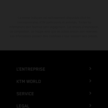
La remise indiquée est exclusivement disponible chez les
concessionnaires KTM participants et autorisés. Toutes les
informations sont fournies sans engagement. Les erreurs d'impression,
de composition, de frappe ainsi que les autres erreurs sont réservées.
Les informations peuvent être modifiées à tout moment sans préavis.
L’ENTREPRISE
KTM WORLD
SERVICE
LEGAL