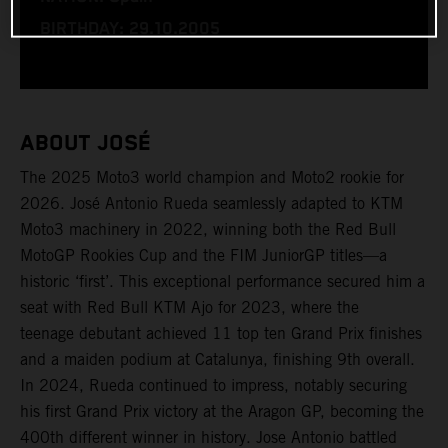
BIRTHDAY: 29.10.2005
ABOUT JOSÉ
The 2025 Moto3 world champion and Moto2 rookie for
2026. José Antonio Rueda seamlessly adapted to KTM
Moto3 machinery in 2022, winning both the Red Bull
MotoGP Rookies Cup and the FIM JuniorGP titles—a
historic ‘first’. This exceptional performance secured him a
seat with Red Bull KTM Ajo for 2023, where the
teenage debutant achieved 11 top ten Grand Prix finishes
and a maiden podium at Catalunya, finishing 9th overall.
In 2024, Rueda continued to impress, notably securing
his first Grand Prix victory at the Aragon GP, becoming the
400th different winner in history. Jose Antonio battled