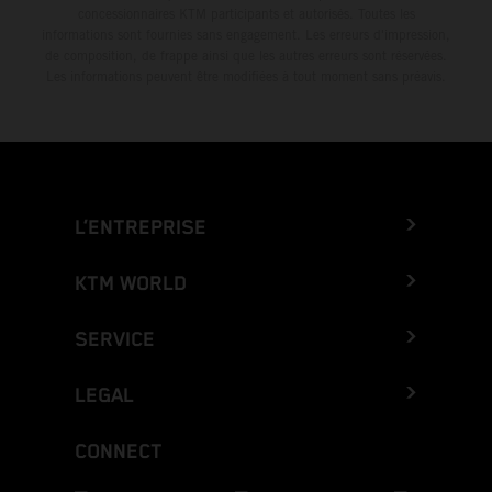
concessionnaires KTM participants et autorisés. Toutes les
informations sont fournies sans engagement. Les erreurs d'impression,
de composition, de frappe ainsi que les autres erreurs sont réservées.
Les informations peuvent être modifiées à tout moment sans préavis.
L’ENTREPRISE
KTM WORLD
SERVICE
LEGAL
CONNECT