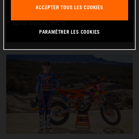
RACING BIKE: KTM 350 XC‑F
ACCEPTER TOUS LES COOKIES
WORLD CHAMPIONSHIPS: GNCC (XC1) & US
Sprint Enduro (Pro 1)
PARAMÉTRER LES COOKIES