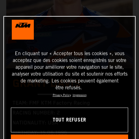
En cliquant sur « Accepter tous les cookies », vous
acceptez que des cookies soient enregistrés sur votre
appareil pour améliorer votre navigation sur le site,
analyser votre utilisation du site et soutenir nos efforts
GRANT DAVIS
de marketing. Les cookies peuvent également
être refusés.
Privacy Policy
Impression
TEAM: FMF KTM Factory Racing
RACING NUMBER: 2
TOUT REFUSER
NATIONALITY: USA
BIRTHDAY: 15.06.1996